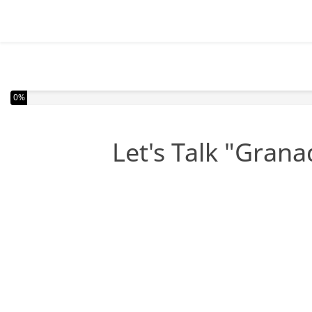
Completou 0% do inquérito
0%
Let's Talk "Grana