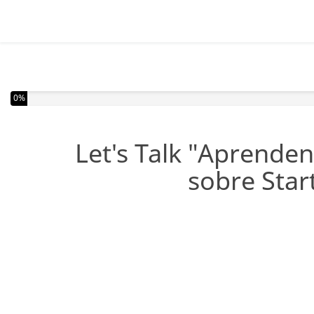
Completou 0% do inquérito
0%
Let's Talk "Aprende
sobre Star