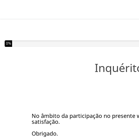
Completou 0% do inquérito
0%
Inquérit
No âmbito da participação no presente 
satisfação.
Obrigado.