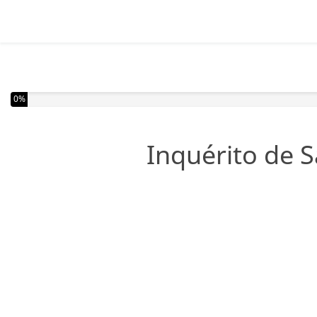
Completou 0% do inquérito
0%
Inquérito de S